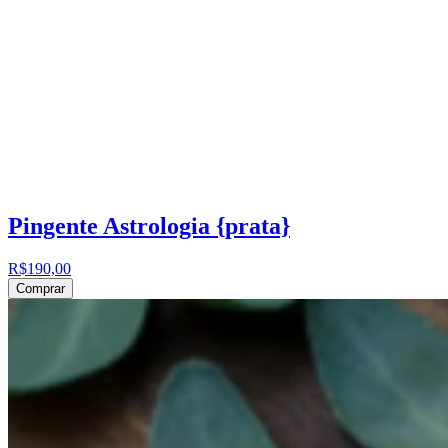
Pingente Astrologia {prata}
R$190,00
Comprar