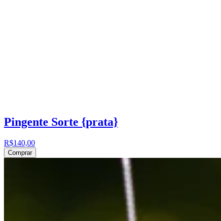
Pingente Sorte {prata}
R$140,00
Comprar