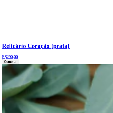
Relicário Coração {prata}
R$290,00
Comprar