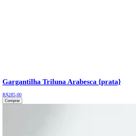
Gargantilha Triluna Arabesca {prata}
R$285,00
Comprar