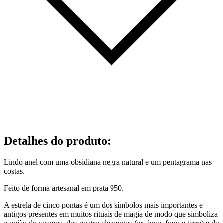
Detalhes do produto
:
Lindo anel com uma obsidiana negra natural e um pentagrama nas
costas.
Feito de forma artesanal em prata 950.
A estrela de cinco pontas é um dos símbolos mais importantes e
antigos presentes em muitos rituais de magia de modo que simboliza
a união do cosmos, dos quatro elementos (ar, água, fogo e terra) e do